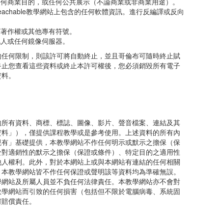
任何商業目的，或任何公共展示（不論商業或非商業用途）。
eachable教學網站上包含的任何軟體資訊。進行反編譯或反向
何著作權或其他專有符號。
他人或任何鏡像伺服器。
的任何限制，則該許可將自動終止，並且哥倫布可隨時終止賦
終止您查看這些資料或終止本許可權後，您必須銷毀所有電子
資料。
的所有資料、商標、標誌、圖像、影片、聲音檔案、連結及其
資料」），僅提供課程教學或是參考使用。上述資料的所有內
現有」基礎提供，本教學網站不作任何明示或默示之擔保（保
於對適銷性的默示之擔保（保證或條件）、特定目的之適用性
他人權利。此外，對於本網站上或與本網站有連結的任何相關
，本教學網站皆不作任何保證或聲明該等資料均為準確無誤。
學網站及所屬人員並不負任何法律責任。本教學網站亦不會對
教學網站而引致的任何損害（包括但不限於電腦病毒、系統固
何賠償責任。