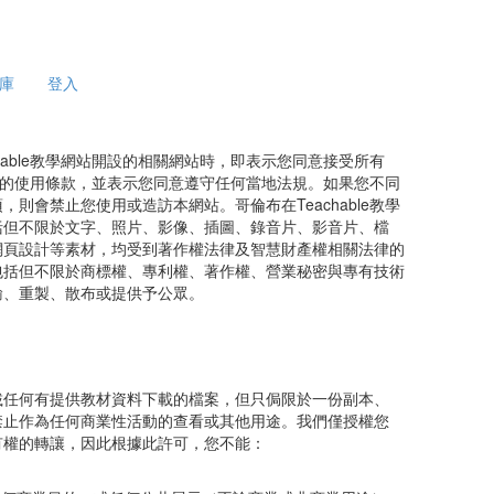
庫
登入
hable教學網站開設的相關網站時，即表示您同意接受所有
律規範的使用條款，並表示您同意遵守任何當地法規。如果您不同
則會禁止您使用或造訪本網站。哥倫布在Teachable教學
括但不限於文字、照片、影像、插圖、錄音片、影音片、檔
網頁設計等素材，均受到著作權法律及智慧財產權相關法律的
包括但不限於商標權、專利權、著作權、營業秘密與專有技術
輸、重製、散布或提供予公眾。
載任何有提供教材資料下載的檔案，但只侷限於一份副本、
禁止作為任何商業性活動的查看或其他用途。我們僅授權您
有權的轉讓，因此根據此許可，您不能：
。