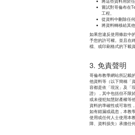
將這些資料用於
嘗試對哥倫布在T
工程。
從資料中刪除任
將資料轉移給其
如果您違反使用條款中
予您的許可權。並且在
檔、或印刷格式的下載
3. 免責聲明
哥倫布教學網站所記載
他資料等（以下簡稱「
容都是依「現況」及「
證），其中包括但不限
或未侵犯知慧財產權等
資料的準確性或可靠性
如有錯漏或疏忽，本教
使用或任何人士使用本
障、資料損失）承擔任