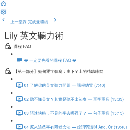
上一堂課
完成並繼續
Lily 英文聽力術
課程 FAQ
❤️ 一定要先看的課程 FAQ ❤️
【第一部分】短句逐字聽寫：由下至上的精聽練習
01 了解你的英文聽力問題 — 課程總覽 (7:40)
02 聽不懂英文？其實是聽不出節奏 — 單字重音 (13:33)
03 語速快時，不見的字去哪裡了？ — 句子重音 (15:15)
04 原來這些字有兩種念法 — 虛詞弱讀與 And, Or (19:40)